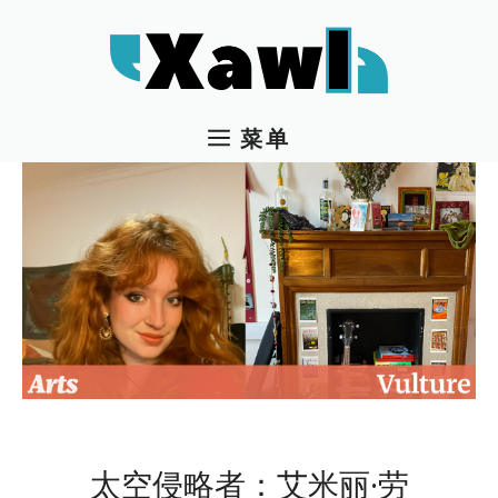
跳
至
内
容
菜单
太空侵略者：艾米丽·劳