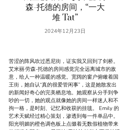
森-托德的房间，“一大
堆 Tat”
2024年12月23日
苦涩的阵风吹过悉尼街，证实我又回到了剑桥。
艾米丽·劳森-托德的房间感觉完全远离城市的敌
意，给人一种温暖的感觉。宽阔的窗户俯瞰着国
王街，她自认“真的很爱管闲事”，这是她散发出
的新闻好奇心的完美栖息地。她观察从分手到争
吵的一切，她的观点就像她的房间一样迷人和不
拘一格，是时刻、记忆和收获的挂毯。 Emily 的
艺术天赋经过精心策划，渗透到每一件单品中。
阳光明媚的橙色调色板上点缀着无数假植物带来