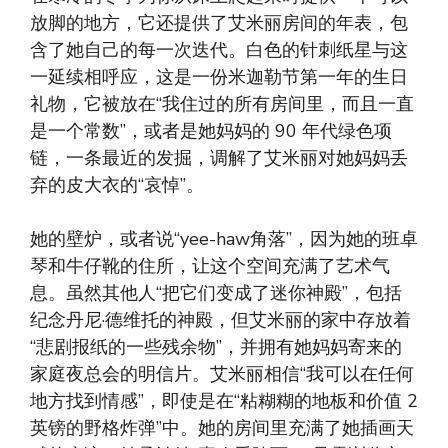
放脚的地方，它还提供了艾米丽房间的年表，包
含了她自己的每一次迭代。白色的针刺纸星与这
一延续相呼应，这是一份米迦勒节第一年的生日
礼物，它被放在“我住过的所有房间里，而且一直
是一个常数”，或者是她妈妈的 90 年代绿色项
链，一条最近的发掘，调解了艾米丽对她妈妈丢
弃的皮大衣的“哀悼”。
她的壁炉，或者说“yee-haw角落”，因为她的班卓
琴和牛仔靴的住所，让这个空间充满了艺术气
息。虽然其他人“把它们变成了迷你神殿”，包括
纪念丹尼·德维托的神殿，但艾米丽的家中存放着
“悲剧报纸的一些残余物”，并拥有她妈妈寄来的
家庭夜总会的明信片。艾米丽相信“我可以在任何
地方找到情感”，即使是在“粘糊糊的地板和价值 2
英镑的野格炸弹”中。她的房间里充满了她插画天