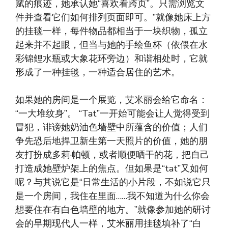
赋的痕迹，她承认她“喜欢看跨页”。只需浏览文
件并查看它们如何排列页面即可。”就像她床上方
的挂毯一样，每件物品都相当于一块织物，孤立
起来并不起眼，但当与她的手绘鱼杯（依偎在水
彩锦鲤水瓶或大象花环旁边）和谐相处时，它就
形成了一种挂毯，一种适合居住的艺术。
如果她的房间是一个展览，艾米丽会给它命名：
“一大堆纹身”。 “Tat”一开始可能会让人觉得受到
冒犯，诽谤她奶油色墙壁中所蕴含的价值；人们
争先恐后地捍卫新生第一天照片的价值，她的朋
友打扮成多莉·帕顿，或者顺便晒干的花，把自己
打造成她壁炉架上的焦点。但如果是“tat”又如何
呢？与其说它是“日常生活的小片段，不如说它只
是一个房间，我住在里面……我不知道为什么你会
想要住在有白色墙壁的地方。”就像参加她的研讨
会的早期现代人一样，艾米丽用挂毯填补了“白