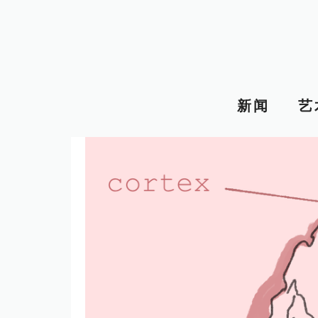
跳
至
内
容
新闻
艺