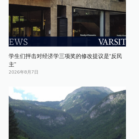
学生们抨击对经济学三项奖的修改提议是“反民
主”
2026年8月7日