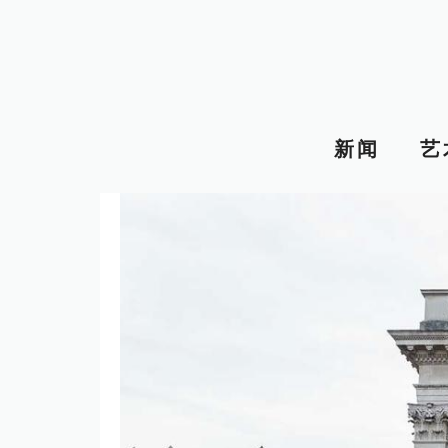
跳
至
内
容
新闻
艺