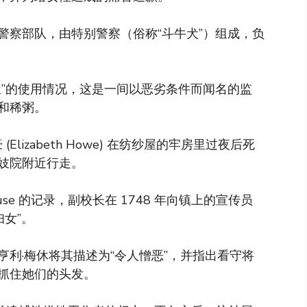
的警察部队，由特别警察（俗称“斗牛犬”）组成，负
屋”的使用情况，这是一间以恶劣条件而闻名的监
和稀粥。
 (Elizabeth Howe) 在纺纱屋的牢房里过夜后死
妓院附近行走。
ouse 的记录，副校长在 1748 年向镇上的宣传员
妇女”。
利·梅休将其描述为“令人憎恶”，并指出看守将
抓住她们的头发。