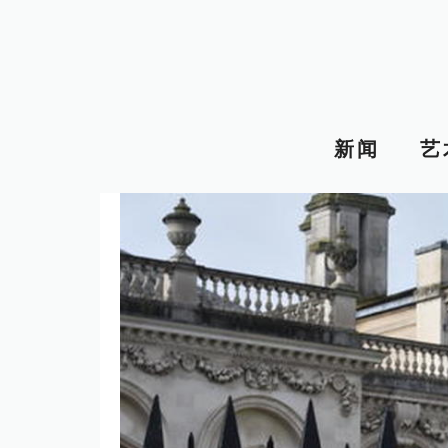
跳
至
内
容
新闻
艺