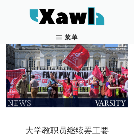
跳
至
内
容
菜单
大学教职员继续罢工要