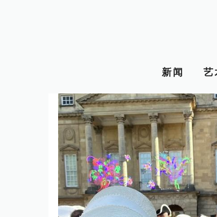
跳
至
内
容
新闻
艺