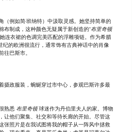
角（例如简·班纳特）中汲取灵感。她坚持简单的
棉布制成，这种颜色无疑属于新创造的“
布里奇顿
与她连衣裙的色调完美匹配的浮雕项链。作为希腊
 世纪的欧洲很流行，通常饰有古典神话中的肖像
前往巴斯市。
摄政服装，蜿蜒穿过市中心，参​​观巴斯许多最
说很熟悉
布里奇顿
球迷作为丹伯里夫人的家。博物
，让他们聚集、社交和等待长廊的开始。尽管这
这张照片是在我试图将我的帽子从一阵风中拯救