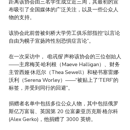
距离该协会由三名学生成立近三周，其最初的宣
布吸引了全国媒体的广泛关注，以及一些公众人
物的支持。
该协会此前曾被剑桥大学劳工俱乐部指控“以言论
自由为幌子宣扬跨性别恐惧症言论”。
在一次采访中，
电讯报
声称该协会的三位创始人
——主席梅芙·哈利根（Maeve Halligan）、财务
主管西娅·休厄尔（Thea Sewell）和秘书塞雷娜·
沃利（Serena Worley）——“被贴上了‘TERF’的
标签，并受到同行的回避”。
捐赠者名单中包括多位公众人物，其中包括俄罗
斯亿万富翁、英国第 20 位富豪亚历克斯·格尔科
(Alex Gerko)，他捐赠了 3000 英镑。