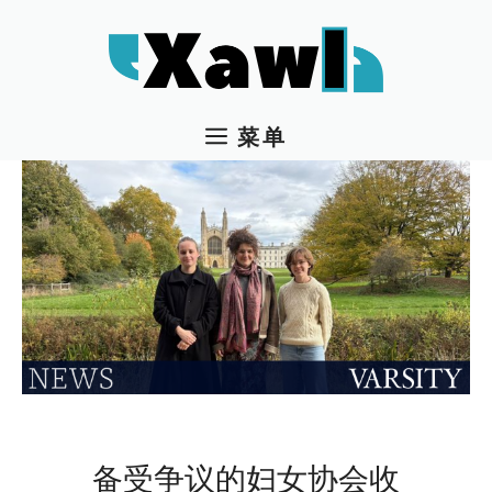
跳
至
内
容
菜单
备受争议的妇女协会收