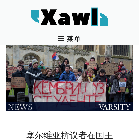
跳
至
内
容
菜单
塞尔维亚抗议者在国王