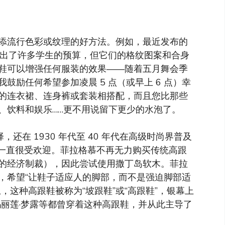
添流行色彩或纹理的好方法。例如，最近发布的
鞋”。虽然超出了许多学生的预算，但它们的格纹图案和合身
鞋可以增强任何服装的效果——随着五月舞会季
鼓励任何希望参加凌晨 5 点（或早上 6 点）幸
的连衣裙、连身裤或套装相搭配，而且您比那些
、饮料和娱乐……更不用说留下更少的水泡了。
选择，还在 1930 年代至 40 年代在高级时尚界普及
起它们一直很受欢迎。菲拉格慕不再无力购买传统高跟
的经济制裁），因此尝试使用撒丁岛软木。菲拉
，希望“让鞋子适应人的脚部，而不是强迫脚部适
，这种高跟鞋被称为“坡跟鞋”或“高跟鞋”，银幕上
玛丽莲·梦露等都曾穿着这种高跟鞋，并从此主导了