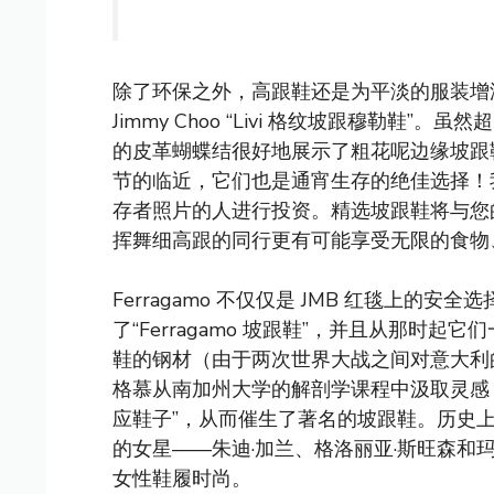
除了环保之外，高跟鞋还是为平淡的服装增
Jimmy Choo “Livi 格纹坡跟穆勒
的皮革蝴蝶结很好地展示了粗花呢边缘坡跟
节的临近，它们也是通宵生存的绝佳选择！我
存者照片的人进行投资。精选坡跟鞋将与您
挥舞细高跟的同行更有可能享受无限的食物
Ferragamo 不仅仅是 JMB 红毯上的安全
了“Ferragamo 坡跟鞋”，并且从那时
鞋的钢材（由于两次世界大战之间对意大利
格慕从南加州大学的解剖学课程中汲取灵感
应鞋子”，从而催生了著名的坡跟鞋。历史上
的女星——朱迪·加兰、格洛丽亚·斯旺森和
女性鞋履时尚。