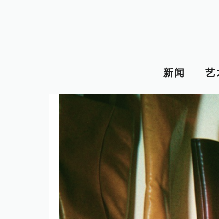
跳
至
内
容
新闻
艺