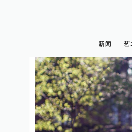
跳
至
内
容
新闻
艺