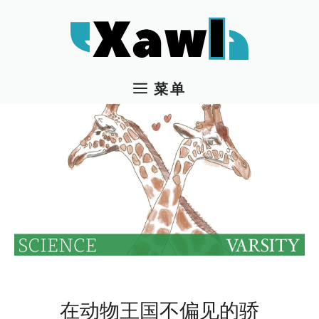
跳
至
内
容
菜单
在动物王国不偏见的骄