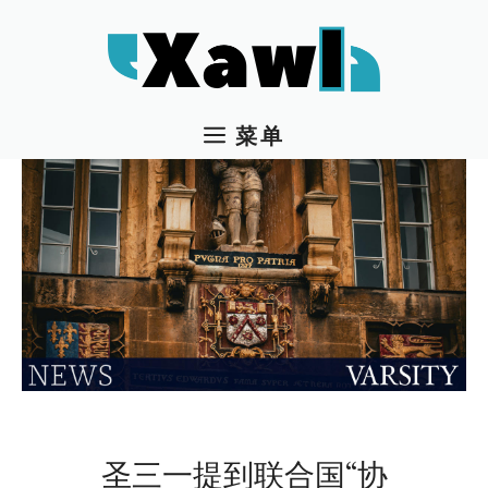
跳
至
内
容
菜单
圣三一提到联合国“协