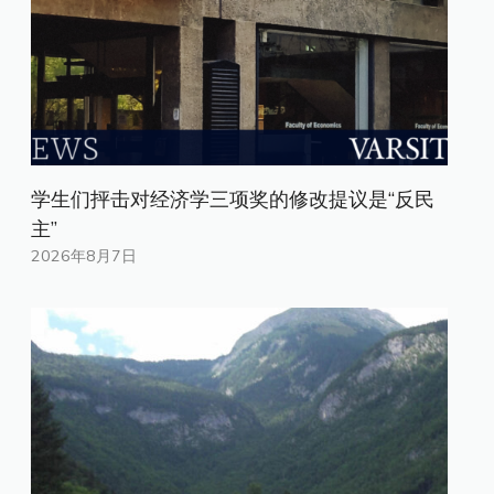
学生们抨击对经济学三项奖的修改提议是“反民
主”
2026年8月7日