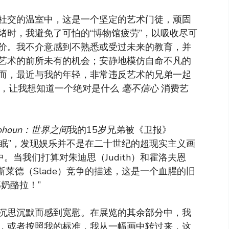
社交的温室中，这是一个坚定的艺术门徒，顽固
绪时，我避免了可怕的“博物馆疲劳”，以吸收尽可
价。我不介意感到不熟悉或受过未来的教育，并
艺术的前所未有的机会；安静地模仿自命不凡的
而，最近与我的年轻，非常违反艺术的兄弟一起
疑，让我想知道一个绝对是什么
毫不信心
消费艺
olqohoun：世界之间
我的15岁兄弟被《卫报》
觉上催眠”，发现娱乐并不是在二十世纪的超现实主义画
。当我们打算对朱迪思（Judith）和霍洛夫恩
s）的斯莱德（Slade）竞争的描述，这是一个血腥的旧
奶酪拉！”
沉思沉默而感到宽慰。在展览的其余部分中，我
，或者按照我的标准，我从一幅画中转过来，这