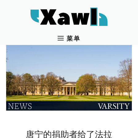
跳
至
内
容
菜单
唐宁的捐助者给了法拉