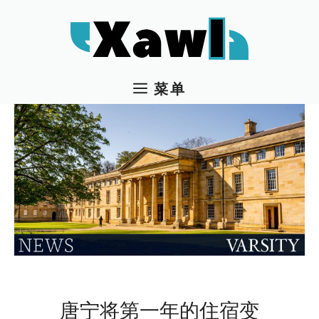
跳
至
内
容
菜单
唐宁将第一年的住宿变