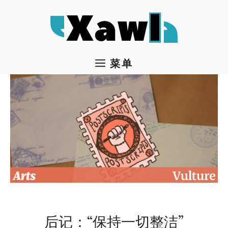
跳
至
内
容
菜单
后记：“保持一切整洁”