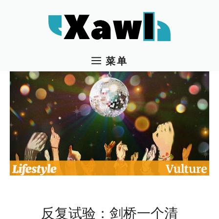
跳
至
内
容
菜单
反复试验：剑桥一个清