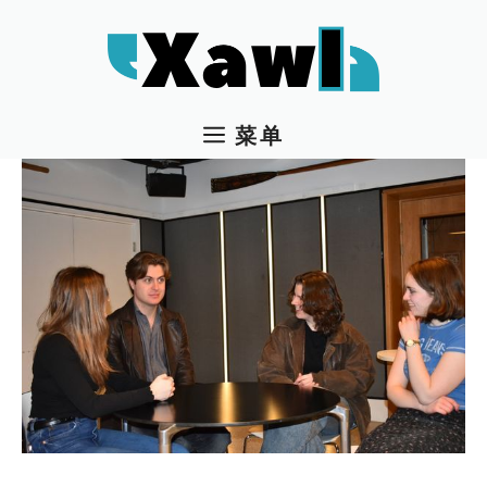
跳
至
内
容
菜单