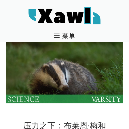
跳
至
内
容
菜单
压力之下：布莱恩·梅和