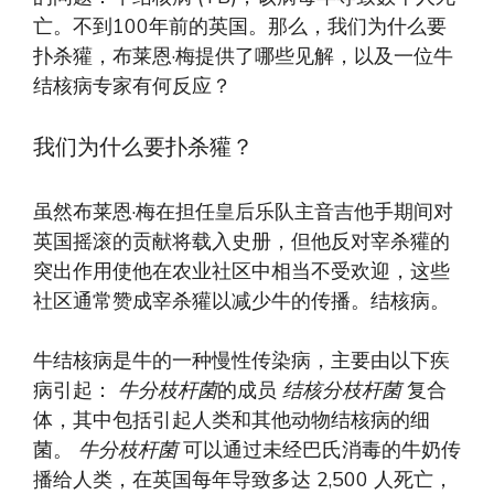
亡。不到100年前的英国。那么，我们为什么要
扑杀獾，布莱恩·梅提供了哪些见解，以及一位牛
结核病专家有何反应？
我们为什么要扑杀獾？
虽然布莱恩·梅在担任皇后乐队主音吉他手期间对
英国摇滚的贡献将载入史册，但他反对宰杀獾的
突出作用使他在农业社区中相当不受欢迎，这些
社区通常赞成宰杀獾以减少牛的传播。结核病。
牛结核病是牛的一种慢性传染病，主要由以下疾
病引起：
牛分枝杆菌
的成员
结核分枝杆菌
复合
体，其中包括引起人类和其他动物结核病的细
菌。
牛分枝杆菌
可以通过未经巴氏消毒的牛奶传
播给人类，在英国每年导致多达 2,500 人死亡，