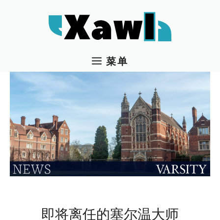
跳
至
内
容
菜单
即将离任的塞尔温大师