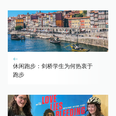
休闲跑步：剑桥学生为何热衷于
跑步