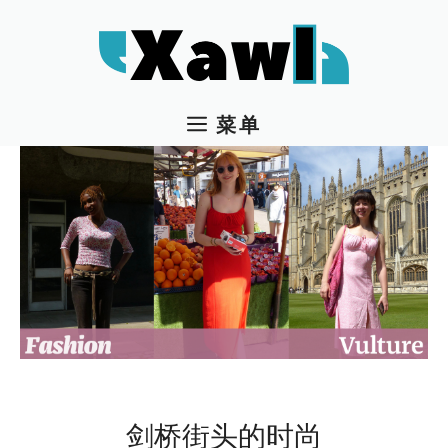
跳
至
内
容
菜单
剑桥街头的时尚