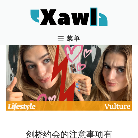
跳
至
内
容
菜单
剑桥约会的注意事项有