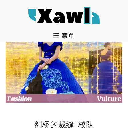
跳
至
内
容
菜单
剑桥的裁缝 |校队