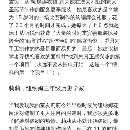
震惊：从“蝴蝶连衣裙”到为她在澳大利亚的家人
圣诞节制作的配套夏季服装。她最喜欢的是？她
为 15 岁时的一场比赛制作的钩编舞会礼服，花
了 2.5 个月的时间才完成，她每天早上 6 点就起
床！从听说他花费了大量的时间来完善服装以及
缝合的“触觉过程”所体验到的“感官愉悦”，乔丹对
手工制作的热爱是显而易见的。最后，她建议初
学者寻找您喜欢的面料并“找到您真正感兴趣的第
一个项目”（永远不要从围巾开始 – 这是一个“糟
糕的第一个项目！”）。
莉莉，纽纳姆三年级历史学家
当我发现我的室友莉莉今年早些时候为纽纳姆花
园派对缝制了引人注目的服装时，我必须更多地
了解她对缝纫的热情。莉莉从小就开始缝纫，最
初是为她的洋娃娃制作服装，然后在 11 岁时缝