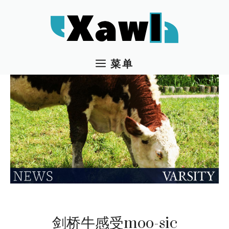
跳
至
内
容
菜单
剑桥牛感受moo-sic