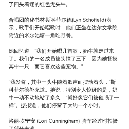
了四头着迷的红色无头牛。
合唱团的秘书林·斯科菲尔德(Lyn Schofield)表
示，歌手们开始唱歌时，他们正坐在达尔文学院
附近的米尔池塘一角吃野餐。
她回忆道：“我们开始唱几首歌，奶牛就走过来
了。我们的一名成员被头撞了三下，因为她抚摸
其中一只，而它喜欢这些宠物。”
“我发誓，其中一头牛随着歌声而摆动着头，”斯
科菲尔德补充道。她说，特别令人惊讶的是，奶
牛一动不动地站了多久，“就好像它们被催眠了一
样”。据报道，他们停留了大约一个小时。
洛丽·坎宁安 (Lori Cunningham) 骑车经过时拍摄
了部分表演。