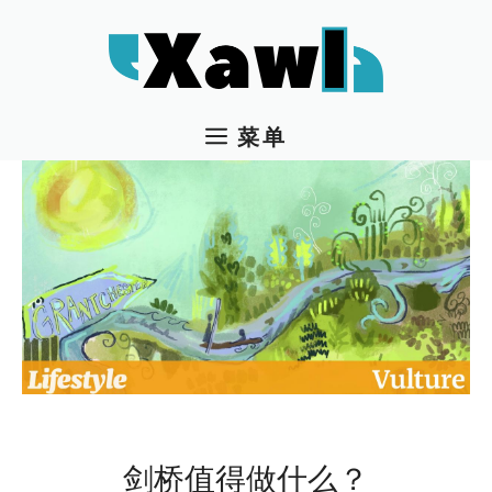
跳
至
内
容
菜单
剑桥值得做什么？