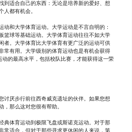
找到适合自己的东西：无论是培养新的爱好、想
个人都有机会。
运动和大学体育运动。大学运动是不言自明的：
板篮球等基础运动。大学体育运动往往不如大学
闲者。大学体育比大学体育有更广泛的运动可供
非常有用。大学级别的体育运动也是有机会获得
育运动的最高水平，包括校队比赛，才能获得这一荣
您讨厌步行前往西奇威克遗址的伙伴。如果您想
动，那么这对您很有帮助。
经典体育运动到极限飞盘或斯诺克运动。对于那
非常适合，但对于那些寻求更休闲的人来说，第