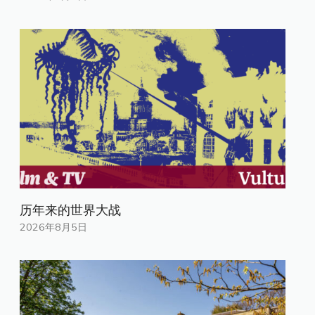
历年来的世界大战
2026年8月5日