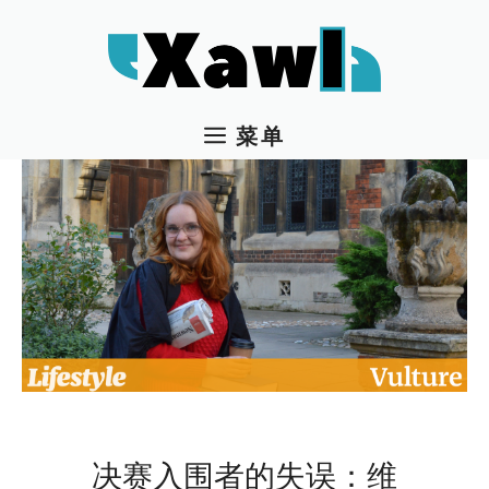
跳
至
内
容
菜单
决赛入围者的失误：维