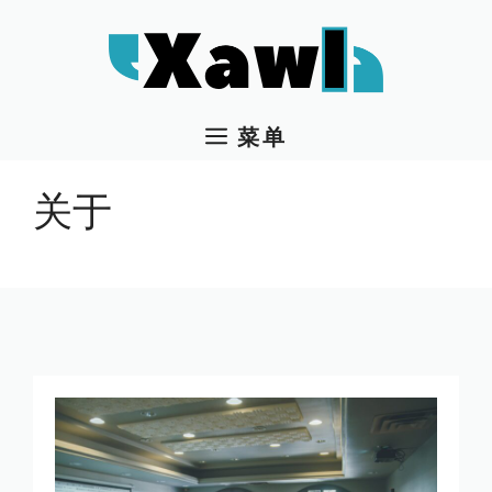
跳
至
内
容
菜单
关于