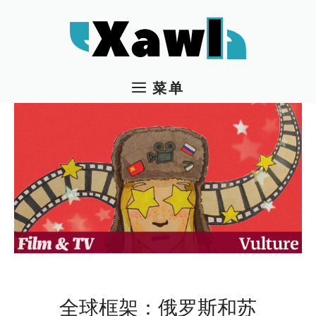
跳
至
内
容
菜单
全球框架：俄罗斯和苏