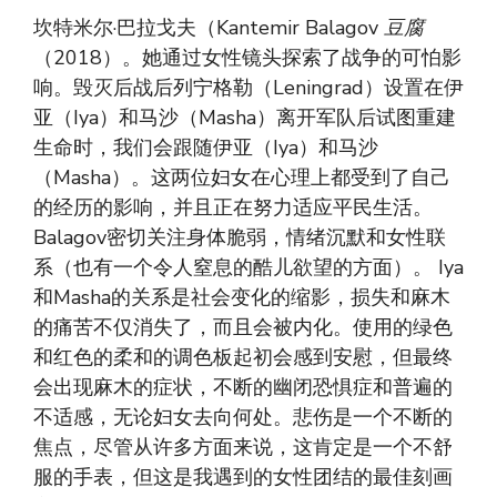
坎特米尔·巴拉戈夫（Kantemir Balagov
豆腐
（2018）。她通过女性镜头探索了战争的可怕影
响。毁灭后战后列宁格勒（Leningrad）设置在伊
亚（Iya）和马沙（Masha）离开军队后试图重建
生命时，我们会跟随伊亚（Iya）和马沙
（Masha）。这两位妇女在心理上都受到了自己
的经历的影响，并且正在努力适应平民生活。
Balagov密切关注身体脆弱，情绪沉默和女性联
系（也有一个令人窒息的酷儿欲望的方面）。 Iya
和Masha的关系是社会变化的缩影，损失和麻木
的痛苦不仅消失了，而且会被内化。使用的绿色
和红色的柔和的调色板起初会感到安慰，但最终
会出现麻木的症状，不断的幽闭恐惧症和普遍的
不适感，无论妇女去向何处。悲伤是一个不断的
焦点，尽管从许多方面来说，这肯定是一个不舒
服的手表，但这是我遇到的女性团结的最佳刻画