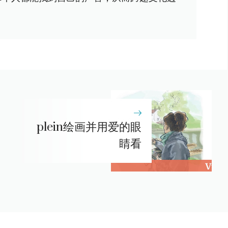
plein绘画并用爱的眼
睛看