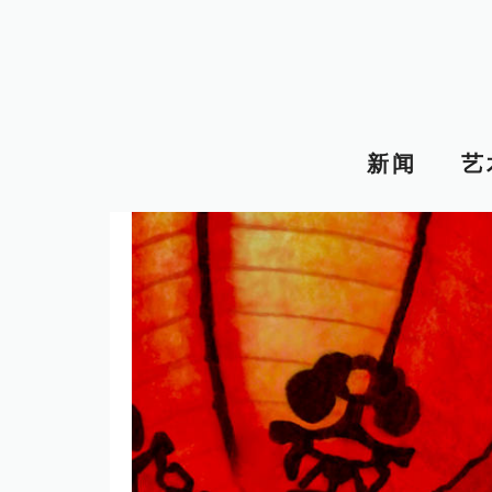
跳
至
内
容
新闻
艺