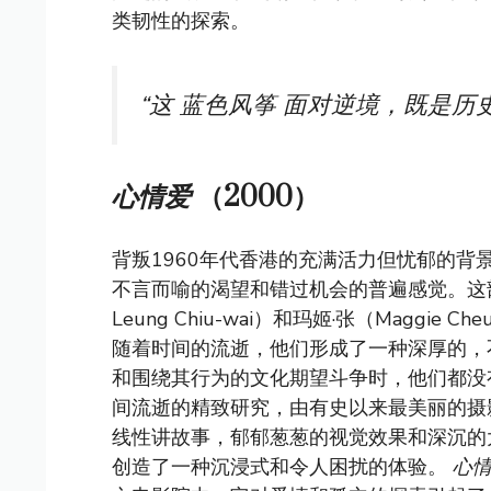
类韧性的探索。
“
这
蓝色风筝
面对逆境，既是历史
心情爱
（2000）
背叛1960年代香港的充满活力但忧郁的背
不言而喻的渴望和错过机会的普遍感觉。这部
Leung Chiu-wai）和玛姬·张（Magg
随着时间的流逝，他们形成了一种深厚的，
和围绕其行为的文化期望斗争时，他们都没
间流逝的精致研究，由有史以来最美丽的摄影作品构
线性讲故事，郁郁葱葱的视觉效果和深沉的大
创造了一种沉浸式和令人困扰的体验。
心