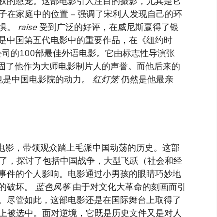
权的恩宠。这部电影引人注目的摄影，尤其是它
子在家庭中的位置 – 强调了宋利人发现自己的环
恐惧。
raise
受到广泛的好评，在威尼斯赢得了银
是中国第五代电影中的重要作品，在《纽约时
公司的100部最佳外语电影。它由标志性导演张
巩固了他作为大师电影制片人的声誉。而他后来的
）也是中国电影院的动力。
红灯笼
仍然是他最亲
电影，带领观众踏上毛派中国动荡的历史。这部
讲述了，探讨了包括中国战争，大型飞跃（社会和经
事件的个人影响。电影通过小男孩的眼睛巧妙地
成的破坏。
蓝色风筝
由于对文化大革命的刻画而引
。尽管如此，这部电影还是在国际舞台上取得了
节上被选中。面对逆境，它既是历史文件又是对人