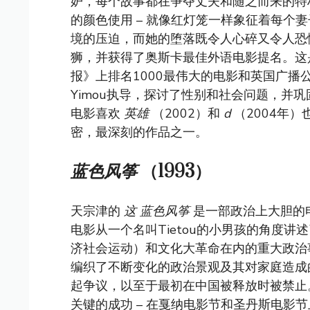
妒，每个故事都在争夺丈夫和随之而来的特
的颜色使用 – 就像红灯笼一样象征着每个妻
境的压迫，而她的堕落既令人心碎又令人
狮，并获得了奥斯卡最佳外语电影提名。这
报》上排名1000最伟大的电影和英国广播
Yimou执导，探讨了性别和社会问题，并
电影喜欢
英雄
（2002）和
d
（2004年
密，最深刻的作品之一。
蓝色风筝
（1993）
天宗津的
这
蓝色风筝
是一部政治上大胆的
电影从一个名叫Tietou的小男孩的角度
济社会运动）和文化大革命在内的重大政治
编织了不断变化的政治景观及其对家庭造
起争议，以至于最初在中国被释放时被禁止
关键的成功 – 在戛纳电影节和圣丹斯电影