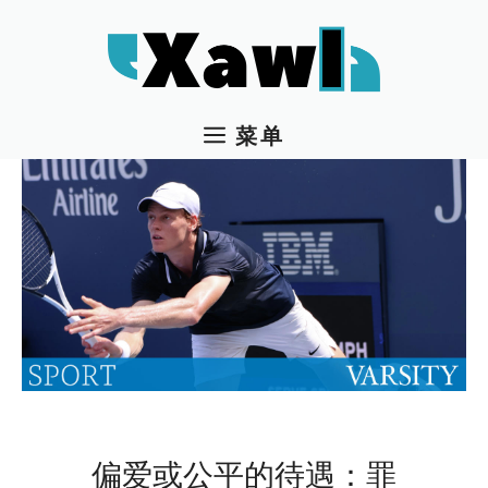
跳
至
内
容
菜单
偏爱或公平的待遇：罪