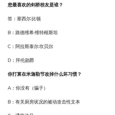
您最喜欢的剑桥校友是谁？
答：塞西尔·比顿
B：路德维希·维特根斯坦
C：阿拉斯泰尔·坎贝尔
D：拜伦勋爵
你打算在米迦勒节改掉什么坏习惯？
A：你没有（骗子）
B：有关厨房状况的被动攻击性文本