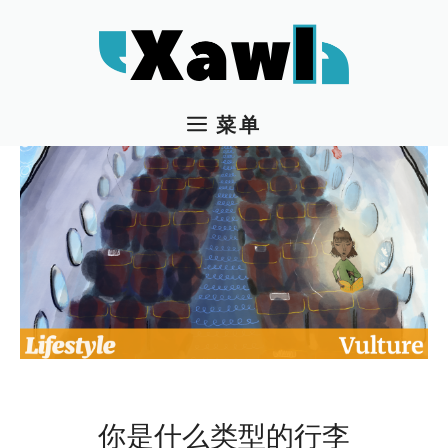
跳
至
内
容
菜单
你是什​​么类型的行李