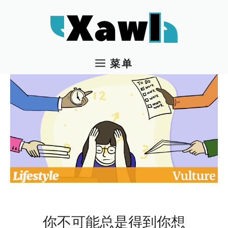
跳
至
内
容
菜单
你不可能总是得到你想