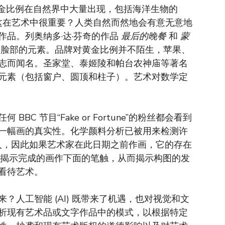
比例。黄金比例在自然界中大量出现，包括海洋生物的
么这在艺术中很重要？人类自然而然地会有意无意地
品。列奥纳多·达·芬奇的作品
最后的晚餐
和
蒙
脸部的元素。品牌对黄金比例并不陌生，苹果、
志而闻名。圣家堂、泰姬陵和帕台农神庙等著名
元素（包括窗户、圆顶和柱子）。艺术对数学定
C 节目“Fake or Fortune”的粉丝都会看到
一幅画的真实性。化学颜料分析已被用来检测许
被引入，因此如果艺术家在此日期之前作画，它的存在
以揭示完成的画作下面的笔触，从而揭示构图的发
看待艺术。
人工智能 (AI) 既带来了机遇，也对视觉和文
析现有艺术品或文字作品中的模式，以根据特定