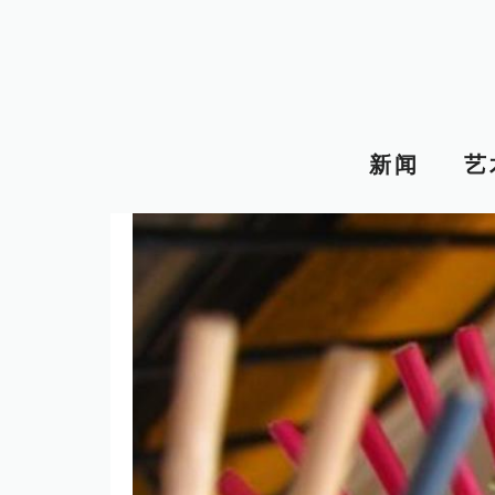
跳
至
内
容
新闻
艺