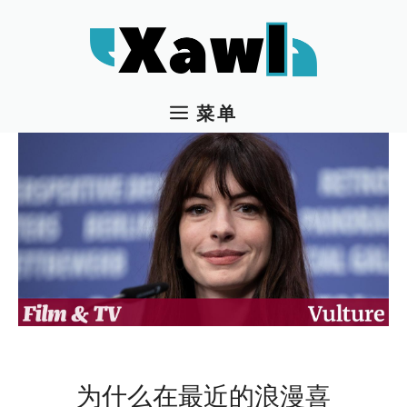
跳
至
内
容
菜单
为什么在最近的浪漫喜