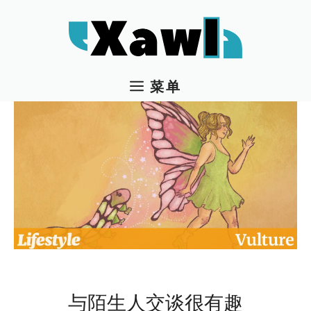
跳
至
内
容
菜单
与陌生人交谈很有趣