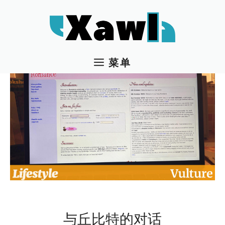
跳
至
内
容
菜单
与丘比特的对话