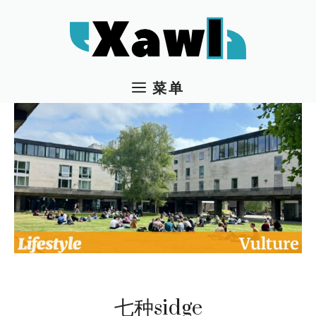
跳
至
内
容
菜单
七种sidge